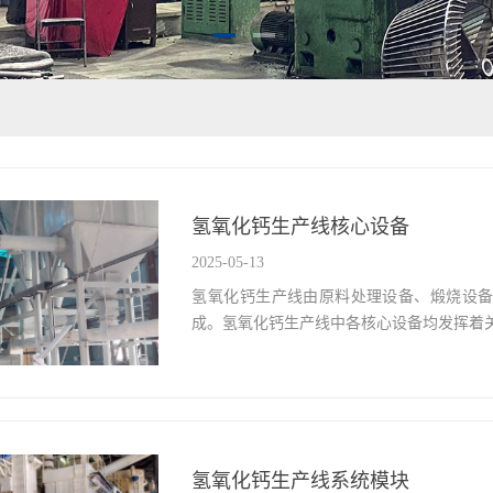
氢氧化钙生产线核心设备
2025-05-13
​氢氧化钙生产线由原料处理设备、煅烧设
成。氢氧化钙生产线中各核心设备均发挥着关
氢氧化钙生产线系统模块